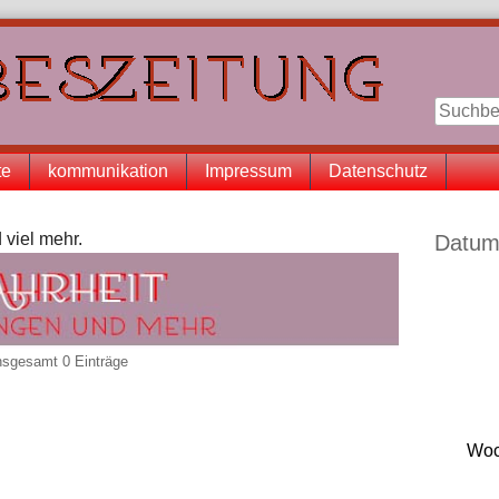
te
kommunikation
Impressum
Datenschutz
Seitenle
 viel mehr.
Datum
insgesamt 0 Einträge
Woc