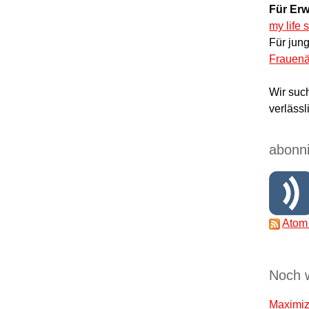
Für Erw
my life 
Für jun
Frauenä
Wir suc
verlässl
abonni
Atom
Noch 
Maximize