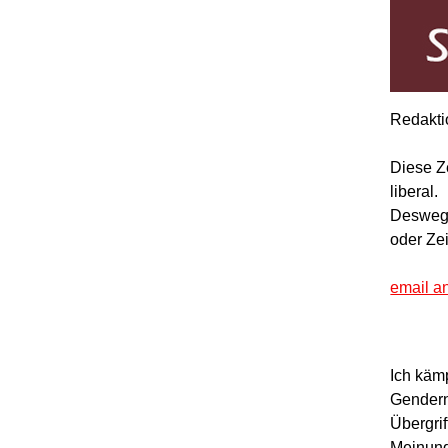
Redakti
Diese Z
liberal.
Deswegen
oder Ze
email a
Ich käm
Gendern
Übergrif
Meinung