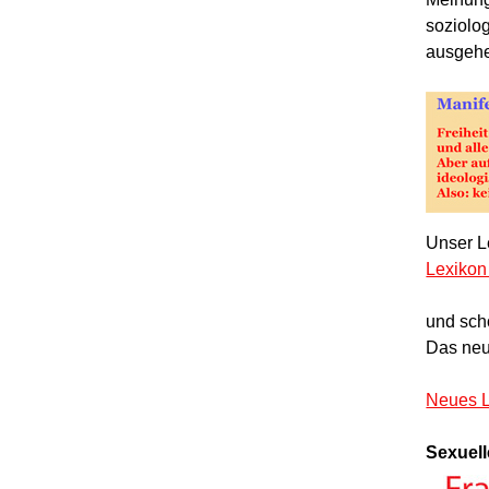
soziolo
ausgeh
Unser Le
Lexikon
und sch
Das neu
Neues L
Sexuell