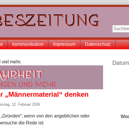
te
kommunikation
Impressum
Datenschutz
Seitenle
 viel mehr.
Datum
r „Männermaterial“ denken
rstag, 12. Februar 2026
n „Gründen“, wenn von den angeblichen oder
Woc
nersuche die Rede ist: