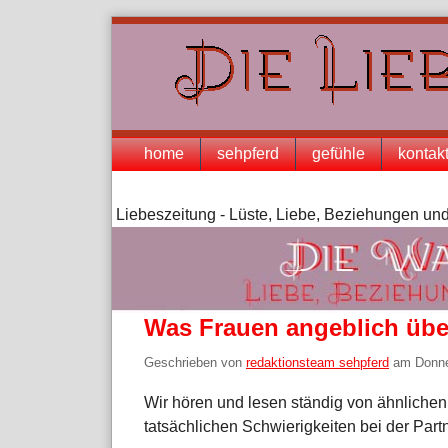
Skip
to
content
Navigation
home
sehpferd
gefühle
kontak
Liebeszeitung - Lüste, Liebe, Beziehungen und
Was Frauen angeblich übe
Geschrieben von
redaktionsteam sehpferd
am
Donne
Wir hören und lesen ständig von ähnliche
tatsächlichen Schwierigkeiten bei der Part