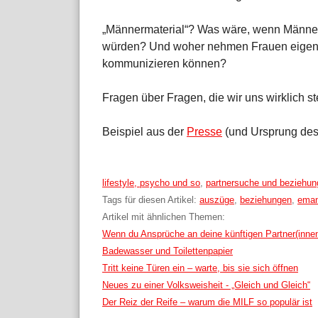
„Männermaterial“? Was wäre, wenn Männer
würden? Und woher nehmen Frauen eigentl
kommunizieren können?
Fragen über Fragen, die wir uns wirklich ste
Beispiel aus der
Presse
(und Ursprung des 
Kategorien:
lifestyle, psycho und so
,
partnersuche und beziehu
Tags für diesen Artikel:
auszüge
,
beziehungen
,
eman
Artikel mit ähnlichen Themen:
Wenn du Ansprüche an deine künftigen Partner(inne
Badewasser und Toilettenpapier
Tritt keine Türen ein – warte, bis sie sich öffnen
Neues zu einer Volksweisheit - „Gleich und Gleich“
Der Reiz der Reife – warum die MILF so populär ist