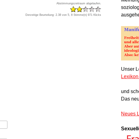
Abstimmungszeitraum abgelaufen.
soziolo
ausgeh
Derzeitige Beurteilung: 2.38 von 5, 8 Stimme(n)
971 Klicks
Unser Le
Lexikon
und sch
Das neu
Neues L
Sexuell