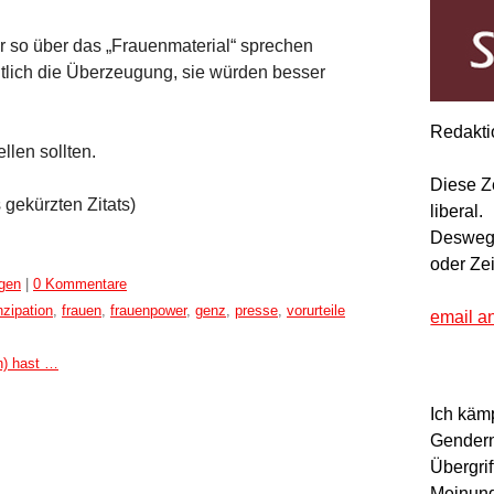
 so über das „Frauenmaterial“ sprechen
ich die Überzeugung, sie würden besser
Redakti
llen sollten.
Diese Z
gekürzten Zitats)
liberal.
Deswegen
oder Ze
ngen
|
0 Kommentare
zipation
,
frauen
,
frauenpower
,
genz
,
presse
,
vorurteile
email a
n) hast …
Ich käm
Gendern
Übergrif
Meinung