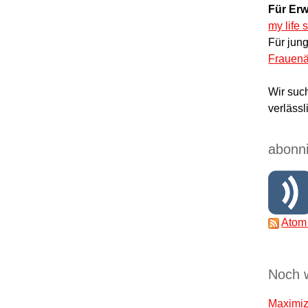
Für Erw
my life 
Für jun
Frauenä
Wir suc
verlässl
abonni
Atom
Noch 
Maximize